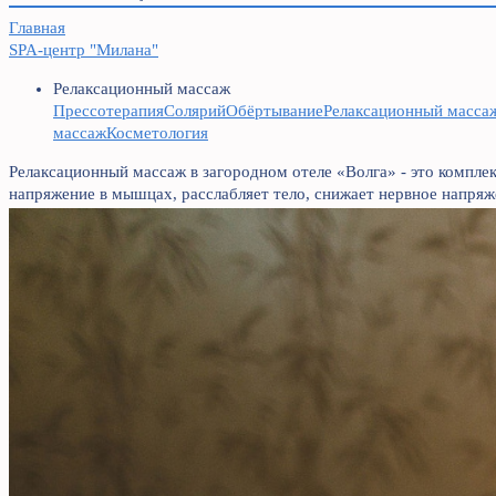
Главная
SPA-центр "Милана"
Релаксационный массаж
Прессотерапия
Солярий
Обёртывание
Релаксационный масса
массаж
Косметология
Релаксационный массаж в загородном отеле «Волга» - это компле
напряжение в мышцах, расслабляет тело, снижает нервное напряже