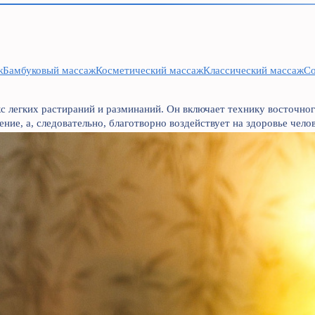
ж
Бамбуковый массаж
Косметический массаж
Классический массаж
Со
кс легких растираний и разминаний. Он включает технику восточно
ние, а, следовательно, благотворно воздействует на здоровье челов