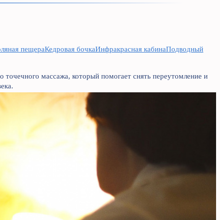
ляная пещера
Кедровая бочка
Инфракрасная кабина
Подводный
го точечного массажа, который помогает снять переутомление и
ека.